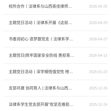
校所合作丨法律系与山西英佳律师事务所举办助考奖学金颁发暨共建交流活动
2026-05-25
主题党日活动丨法律系开展《这就是青春》主题观影活动
2026-04-29
书香润初心 逐梦跟党走丨法律系学生党支部开展入党积极分子读书分享会
2026-04-27
主题党日|筑牢国家安全防线 勇担青年使命担当
2026-04-13
主题党日活动丨深学细悟强党性 榜样领航共奋进
2026-01-23
支部共建 协同育人 | 法律系与山西君略律师事务所开展助学金发放仪式和...
2025-12-26
法律系学生党支部开展“攻坚克难担使命 总结提升谋新篇”主题党日活动
2025-12-24